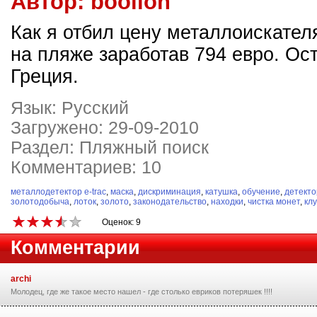
Автор:
boolion
Как я отбил цену металлоискател
на пляже заработав 794 евро. Ост
Греция.
Язык: Русский
Загружено: 29-09-2010
Раздел: Пляжный поиск
Комментариев: 10
металлодетектор e-trac
,
маска
,
дискриминация
,
катушка
,
обучение
,
детекто
золотодобыча
,
лоток
,
золото
,
законодательство
,
находки
,
чистка монет
,
кл
Оценок: 9
Комментарии
archi
Молодец, где же такое место нашел - где столько евриков потеряшек !!!!