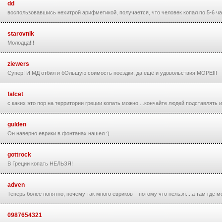
dd
воспользовавшись нехитрой арифметикой, получается, что человек копал по 5-6 ча
starovnik
Молодца!!!
ziewers
Супер! И МД отбил и бОльшую соимость поездки, да ещё и удовольствия МОРЕ!!!
falcet
с каких это пор на территории греции копать можно ...кончайте людей подставлять иро
gulden
Он наверно еврики в фонтанах нашел :)
gottrock
В Греции копать НЕЛЬЗЯ!
adven
Теперь более понятно, почему так много евриков---потому что нельзя....а там где 
0987654321