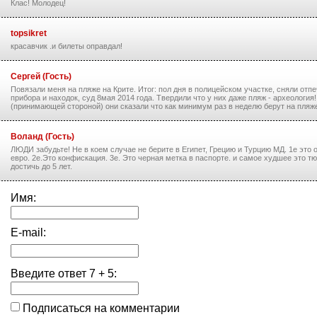
Клас! Молодец!
topsikret
красавчик .и билеты оправдал!
Сергей (Гость)
Повязали меня на пляже на Крите. Итог: пол дня в полицейском участке, сняли отп
прибора и находок, суд 8мая 2014 года. Твердили что у них даже пляж - археологи
(принимающей стороной) они сказали что как минимум раз в неделю берут на пляже
Воланд (Гость)
ЛЮДИ забудьте! Не в коем случае не берите в Египет, Грецию и Турцию МД. 1е это
евро. 2е.Это конфискация. 3е. Это черная метка в паспорте. и самое худшее это 
достичь до 5 лет.
Имя:
E-mail:
Введите ответ
7
+
5
:
Подписаться на комментарии