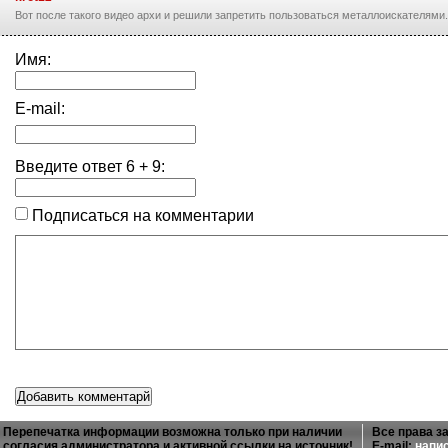
Вот после такого видео архи и решили запретить пользоваться металлоискателями.
Имя:
E-mail:
Введите ответ
6
+
9
:
Подписаться на комментарии
Перепечатка информации возможна только при наличии
Все права з
согласия администратора и активной ссылки на источник!
E-mail:
напи