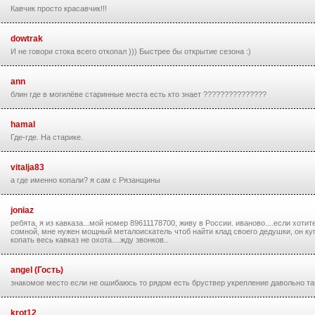
Кавчик просто красавчик!!!
dowtrak
И не говори стока всего откопал ))) Быстрее бы открытие сезона :)
ann
блин где в могилёве старинные места есть кто знает ???????????????
hamal
Где-где. На старике.
vitalja83
а где именно копали? я сам с Рязанщины
joniaz
ребята, я из кавказа...мой номер 89611178700, живу в России. иваново....если хотит
сомной, мне нужен мощный металоискатель чтоб найти клад своего дедушки, он ку
копать весь кавказ не охота....жду звонков..
angel (Гость)
знакомое место если не ошибаюсь то рядом есть бруствер укрепление давольно так
krot12