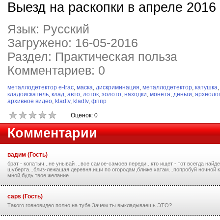
Выезд на раскопки в апреле 2016
Язык: Русский
Загружено: 16-05-2016
Раздел: Практическая польза
Комментариев: 0
металлодетектор e-trac
,
маска
,
дискриминация
,
металлодетектор
,
катушка
кладоискатель
,
клад
,
авто
,
лоток
,
золото
,
находки
,
монета
,
деньги
,
археоло
архивное видео
,
kladtv
,
kladtv
,
фппр
Оценок: 0
Комментарии
вадим (Гость)
брат - копатыч...не унывай ...все самое-самоев переди...кто ищет - тот всегда найдет
шуберта...близ-лежащая деревня,ищи по огородам,ближе хатам...попробуй ночной к
мной,будь твое желание
caps (Гость)
Такого говновидео полно на тубе.Зачем ты выкладываешь ЭТО?