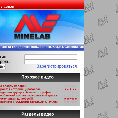
главная
Газета «Кладоискатель. Золото. Клады. Сокровища»
гин:
роль:
Зарегистрироваться
Похожее видео
о следам копарей!
ростая история - Драгоспас
идеоинструкция. Азы картографии.…
еобычный коп на горнолыжной трассе
остучаться до небес!!!
ЕЛИКИЕ ГРАЖДАНЕ ВЕЛИКОЙ СТРАНЫ
Разделы видео