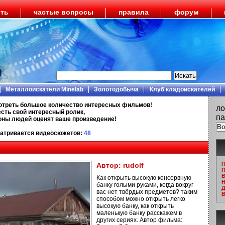
ить
частые вопросы
правила
форум
Металлоискатели Minelab
Золотодобыча
Клуб кладоискателей
отреть большое количество интересных фильмов!
ло
есть свой интересный ролик,
па
ионы людей оценят ваше произведение!
атривается видеосюжетов:
48
П
Автор:
rudolf
П
В
Как открыть высокую консервную
Н
банку голыми руками, когда вокруг
Д
вас нет твёрдых предметов? таким
В
способом можно открыть легко
высокую банку, как открыть
маленькую банку расскажем в
других сериях. Автор фильма: