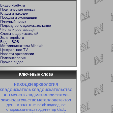
Видео kladtv.ru
Практическая польза
Клады и находки
Поездки и экспедиции
Пляжный поиск
Подводное кладоискательство
Чистка и реставрация
Слеты кладоискателей
Золотодобыча
Видео ВОВ
Металлоискатели Minelab
Центральное TV
Новости археологии
Палеонтология
Прочее видео
Ключевые слова
находки
археология
кладоискатель
кладоискательство
вов
монета
клад
металлоискатель
законодательство
металлодетектор
деньги
золото
minelab
подводное
кладоискательство
детектор
kladtv