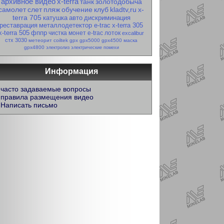
архивное видео
x-terra
танк
золотодобыча
самолет
слет
пляж
обучение
клуб
kladtv,ru
x-
terra 705
катушка
авто
дискриминация
реставрация
металлодетектор e-trac
x-terra 305
x-terra 505
фппр
чистка монет
e-trac
лоток
excalibur
стх 3030
метеорит
coiltek
gpx
gpx5000
gpx4500
маска
gpx4800
электролиз
электрические помехи
Информация
часто задаваемые вопросы
правила размещения видео
Написать письмо