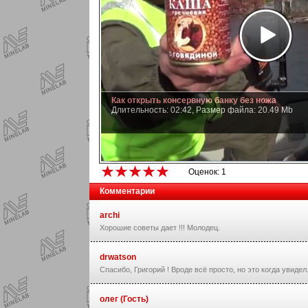
Как открыть консервную банку без ножа
Длительность: 02:42, Размер файла: 20.49 Mb
Оценок: 1
Комментарии
archi
Хорошие советы дает !!! Молодец.
drwatson
Спасибо, Григорий ! Вроде всё просто, но это когда увидел
олег (Гость)