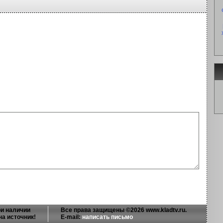
и наличии
Все права защищены ©2026 www.kladtv.ru.
на источник!
E-mail:
написать письмо