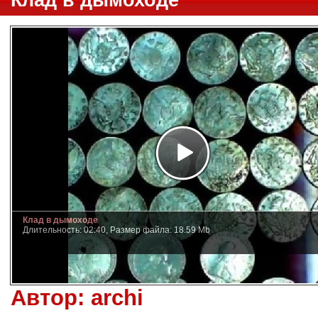
Клад в дымоходе
Клад в дымоходе
Длительность: 02:40, Размер файла: 18.59 Mb
Автор:
archi