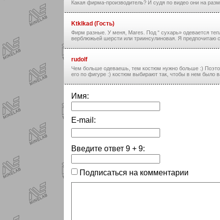
Какая фирма-производитель? И судя по видео они на раз
Ktklkad (Гость)
Фирм разные. У меня, Mares. Под “ сухарь» одевается теп
верблюжьей шерсти или триинсулиновая. Я предпочитаю си
rudolf
Чем больше одеваешь, тем костюм нужно больше :) Поэтом
его по фигуре :) костюм выбирают так, чтобы в нем было в
Имя:
E-mail:
Введите ответ
9
+
9
:
Подписаться на комментарии