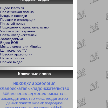
Видео kladtv.ru
Практическая польза
Клады и находки
Поездки и экспедиции
Пляжный поиск
Подводное кладоискательство
Чистка и реставрация
Слеты кладоискателей
Золотодобыча
Видео ВОВ
Металлоискатели Minelab
Центральное TV
Новости археологии
Палеонтология
Прочее видео
Ключевые слова
находки
археология
кладоискатель
кладоискательство
вов
монета
клад
металлоискатель
законодательство
металлодетектор
деньги
золото
minelab
подводное
кладоискательство
детектор
kladtv