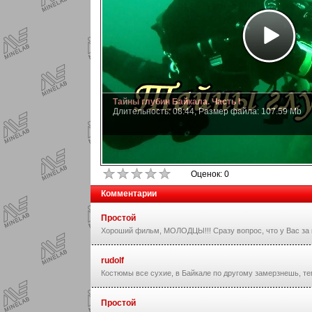
Тайны глубин Байкала. Часть I
Длительность: 08:44, Размер файла: 107.59 Mb
Оценок: 0
Комментарии
Простой
Хороший фильм, МОЛОДЦЫ!!! Сразу вопрос, что у Вас за
rudolf
Костюмы все сухие, в Байкале по другому замерзнешь, тем
Простой