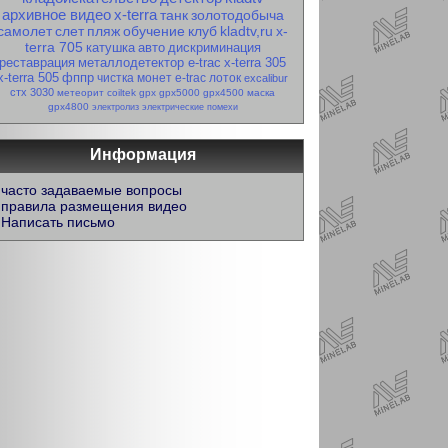
архивное видео
x-terra
танк
золотодобыча
самолет
слет
пляж
обучение
клуб
kladtv,ru
x-
terra 705
катушка
авто
дискриминация
реставрация
металлодетектор e-trac
x-terra 305
x-terra 505
фппр
чистка монет
e-trac
лоток
excalibur
стх 3030
метеорит
coiltek
gpx
gpx5000
gpx4500
маска
gpx4800
электролиз
электрические помехи
Информация
часто задаваемые вопросы
правила размещения видео
Написать письмо