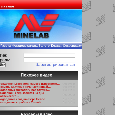
главная
Газета «Кладоискатель. Золото. Клады. Сокровища»
гин:
роль:
Зарегистрироваться
Похожее видео
бнаружены корабли самого известного…
Память Балтики» начинает новый…
одводные археологи все глубже…
акие тайны скрываются на дне
алтийского…
одводный клад на озере Белое
атонувшие корабли - Carnatic
Разделы видео