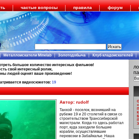
ить
частые вопросы
правила
форум
Металлоискатели Minelab
Золотодобыча
Клуб кладоискателей
отреть большое количество интересных фильмов!
ло
есть свой интересный ролик,
па
ионы людей оценят ваше произведение!
атривается видеосюжетов:
19
О
Автор:
rudolf
«
П
Танхой - поселок, возникший на
К
рубеже 19 и 20 столетий в связи со
Б
строительством Транссибирской
П
магистрали. Когда-то здесь работал
З
порт, куда заходили большие
корабли, осуществлявшие
перевозки в Забайкалье. Наша