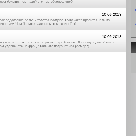
меры больше, чем надо? это чем обусловлено?
10-09-2013
лое водолазное белье и толстая поддева. Кому какая нравится. Или из
нтетику. Чем больше наденешь, тем теплее))))).
10-09-2013
у и кажется, что костюм на размер-два больше. Да и под водой обжимает
ам удобно, это не фрак, чтобы его подгонять по размер :)