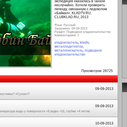
экспедиция оказалась в Танхое
неслучайно. Хотели проверить
легенду, связанную с ледоколом
«Байкал». KLADTV.RU,
CLUBKLAD.RU, 2013
Язык: Русский
Загружено: 09-09-2013
Раздел: Подводное кладоискательство
Комментариев: 2
кладоискатель
,
kladtv
,
металлодетектор
,
металлоискатель
,
подводное
кладоискательство
Просмотров: 28725
09-09-2013
 костюмы? «Сухие»?
09-09-2013
пература воды у поверхности +9 редко +16, глубже +4 летом.
10-09-2013