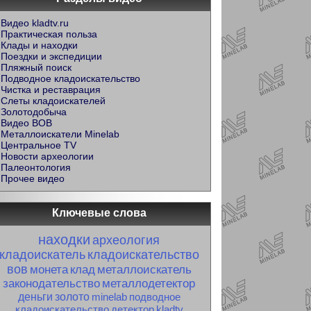
Видео kladtv.ru
Практическая польза
Клады и находки
Поездки и экспедиции
Пляжный поиск
Подводное кладоискательство
Чистка и реставрация
Слеты кладоискателей
Золотодобыча
Видео ВОВ
Металлоискатели Minelab
Центральное TV
Новости археологии
Палеонтология
Прочее видео
Ключевые слова
находки
археология
кладоискатель
кладоискательство
вов
монета
клад
металлоискатель
законодательство
металлодетектор
деньги
золото
minelab
подводное
кладоискательство
детектор
kladtv