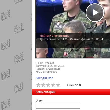
Найти и уничтожить
Длительность: 01:28, Размер файла: 10.01 Mb
Язык: Русский
Загружено: 22-08-2013
Раздел: Видео ВОВ
Комментариев: 0
находки
,
вов
Оценок: 0
Комментарии
Имя: