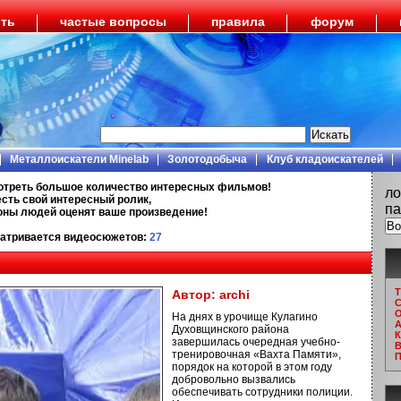
ить
частые вопросы
правила
форум
Металлоискатели Minelab
Золотодобыча
Клуб кладоискателей
отреть большое количество интересных фильмов!
ло
есть свой интересный ролик,
па
ионы людей оценят ваше произведение!
атривается видеосюжетов:
27
Т
Автор:
archi
С
О
На днях в урочище Кулагино
А
Духовщинского района
К
завершилась очередная учебно-
В
тренировочная «Вахта Памяти»,
П
порядок на которой в этом году
добровольно вызвались
обеспечивать сотрудники полиции.