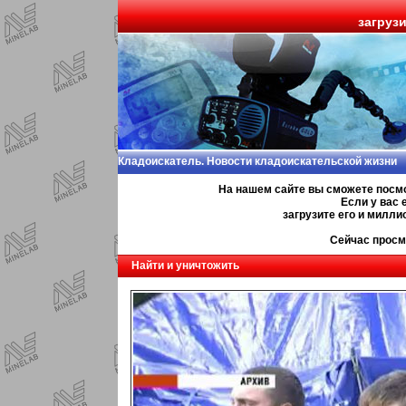
загруз
Кладоискатель. Новости кладоискательской жизни
На нашем сайте вы сможете посм
Если у вас 
загрузите его и милл
Сейчас просм
Найти и уничтожить