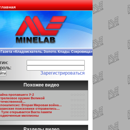
главная
Газета «Кладоискатель. Золото. Клады. Сокровища»
гин:
роль:
Зарегистрироваться
Похожее видео
айна пропавшего У-2
трелковое оружие Великой
течественной…
покалипсис: Вторая Мировая война…
азанские поисковики отправились…
 Туле открывается Вахта памяти
одмоченные миллионы
Разделы видео