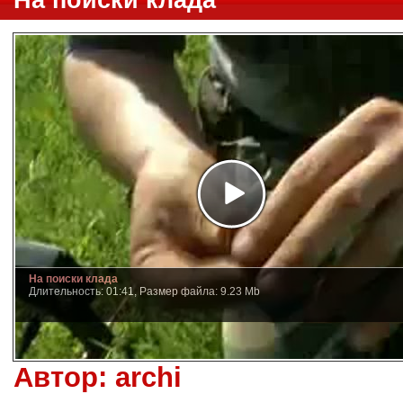
На поиски клада
На поиски клада
Длительность: 01:41, Размер файла: 9.23 Mb
Автор:
archi