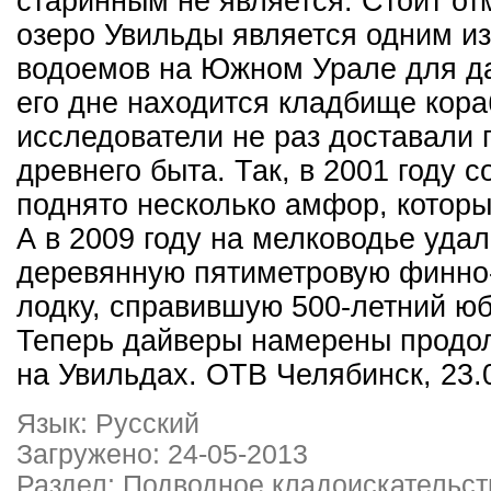
старинным не является. Стоит отм
озеро Увильды является одним и
водоемов на Южном Урале для д
его дне находится кладбище кора
исследователи не раз доставали
древнего быта. Так, в 2001 году 
поднято несколько амфор, которы
А в 2009 году на мелководье уда
деревянную пятиметровую финно
лодку, справившую 500-летний ю
Теперь дайверы намерены продо
на Увильдах. ОТВ Челябинск, 23.
Язык: Русский
Загружено: 24-05-2013
Раздел: Подводное кладоискательст