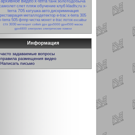
архивное видео
x-terra
танк
золотодобыча
самолет
слет
пляж
обучение
клуб
kladtv,ru
x-
terra 705
катушка
авто
дискриминация
реставрация
металлодетектор e-trac
x-terra 305
x-terra 505
фппр
чистка монет
e-trac
лоток
excalibur
стх 3030
метеорит
coiltek
gpx
gpx5000
gpx4500
маска
gpx4800
электролиз
электрические помехи
Информация
часто задаваемые вопросы
правила размещения видео
Написать письмо