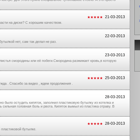
21-03-2013
части на диске? С хорошим качеством.
22-03-2013
утылкой нет, сам так делал не раз.
23-03-2013
ю листья смородины или её побеги.Смородина разжижает кровь,в которую
25-03-2013
жда . Спасибо за видео , ждем продолжения .
28-03-2013
о было остудить кипяток, заполнил пластиковую бутылку из котелка и
ь сильная головная боль и рвота. Кипяток вымыл из пластика отраву. В
28-03-2013
в пластиковой бутылке.