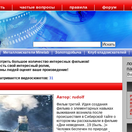
ить
частые вопросы
правила
форум
Металлоискатели Minelab
Золотодобыча
Клуб кладоискателей
отреть большое количество интересных фильмов!
ло
есть свой интересный ролик,
па
ионы людей оценят ваше произведение!
атривается видеосюжетов:
31
Р
Автор:
rudolf
А
В
Фильм третий. Идея создания
П
фильма о элементарных навыках
Д
выживания возникла после
К
происшествия в Сибирской тайге о
котором мы рассказывали в фильме
«Дни неведения...19 (быль...)»
Человек беспечен по природе