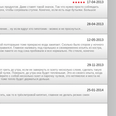
17-04-2013
х продуктов. Даже ставят такой значок. Так что нужно просто соблюдать
оги, чтобы согревала ступни. Конечно, если есть еще бутылки. Большое
28-04-2013
ие... ну если вдруг кто гипотоник - можно и не проснуться...
12-05-2013
ой полторашке тоже прекрасно вода закипает. Сколько было споров у ночного
 отравился. Главное наливать под горлышко и своевременно изъять из костра,
м пакете из под сока пробовали и все нормально. Но стекло, конечно
29-11-2013
 греть до утра, если ее завернуть в газету несколько слоев, сделать такую
й чулок. Поверьте, до утра она будет тепленькая. Это из своего опыта, когда
берите с собой несколько газет и парочку чулков, это нетяжелое и места не
, тоже тепло будет держаться дольше.
25-01-2014
ть, как то в трёхлитровой кипятил, главное не делать резких смен