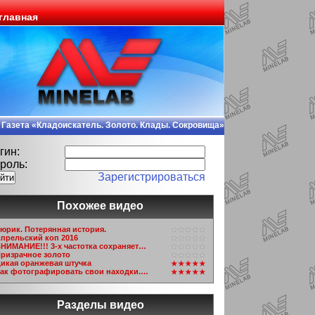
главная
Газета «Кладоискатель. Золото. Клады. Сокровища»
гин:
роль:
Зарегистрироваться
Похожее видео
юрик. Потерянная история.
прельский коп 2016
НИМАНИЕ!!! 3-х частотка сохраняет…
ризрачное золото
икая оранжевая штучка
ак фотографировать свои находки.…
Разделы видео