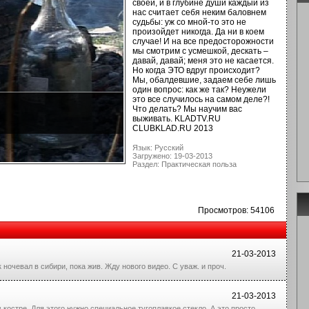
своей, и в глубине души каждый из
нас считает себя неким баловнем
судьбы: уж со мной-то это не
произойдет никогда. Да ни в коем
случае! И на все предосторожности
мы смотрим с усмешкой, дескать –
давай, давай; меня это не касается.
Но когда ЭТО вдруг происходит?
Мы, обалдевшие, задаем себе лишь
один вопрос: как же так? Неужели
это все случилось на самом деле?!
Что делать? Мы научим вас
выживать. KLADTV.RU
CLUBKLAD.RU 2013
Язык: Русский
Загружено: 19-03-2013
Раздел: Практическая польза
Просмотров: 54106
21-03-2013
ночевал в сибири, пока жив. Жду нового видео. С уваж. и проч.
21-03-2013
 костре. Для этого нужно специальное тугоплавкое стекло. А это просто