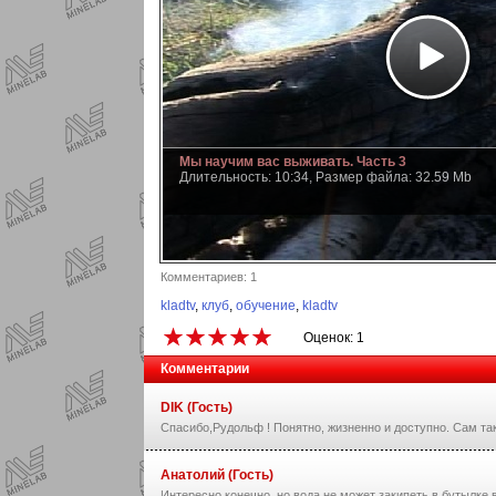
Мы научим вас выживать. Часть 3
Длительность: 10:34, Размер файла: 32.59 Mb
Комментариев: 1
kladtv
,
клуб
,
обучение
,
kladtv
Оценок: 1
Комментарии
DIK (Гость)
Спасибо,Рудольф ! Понятно, жизненно и доступно. Сам так 
Анатолий (Гость)
Интересно конечно, но вода не может закипеть в бутылке в