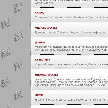
фокус какойто.
sogjoy
Отличное кино, хорошо снято. Как бы приобрести все три 
Anatoliy (Гость)
Дельные советы. Спасибо, Рудольф. И никакого фокуса с б
pinokia
Много лет при заварке чая из трав ,обязательно добавля
больше попадает кислорода, от чего ноги меньше устают.
besthunter
Хороший совет с камушками для ботинок , бывает такая ну
Николай (Гость)
В пластиковую бутылку кипяток лить нельзя! Однажды нужн
положил в озере. Потом выпил, через час/полтора началас
условиях выживания только это может привести к гибели.
rudolf
Николай (Гость), спасибо. Ценное замечание про кипяток 