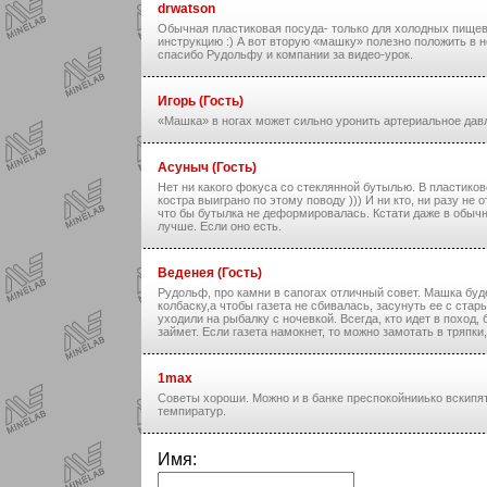
drwatson
Обычная пластиковая посуда- только для холодных пищевы
инструкцию :) А вот вторую «машку» полезно положить в н
спасибо Рудольфу и компании за видео-урок.
Игорь (Гость)
«Машка» в ногах может сильно уронить артериальное давлен
Асуныч (Гость)
Нет ни какого фокуса со стеклянной бутылью. В пластиков
костра выиграно по этому поводу ))) И ни кто, ни разу не
что бы бутылка не деформировалась. Кстати даже в обычно
лучше. Если оно есть.
Веденея (Гость)
Рудольф, про камни в сапогах отличный совет. Машка будет
колбаску,а чтобы газета не сбивалась, засунуть ее с стары
уходили на рыбалку с ночевкой. Всегда, кто идет в поход, 
займет. Если газета намокнет, то можно замотать в тряпки
1max
Советы хороши. Можно и в банке преспокойнииько вскипяти
темпиратур.
Имя: