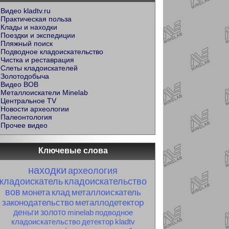
Видео kladtv.ru
Практическая польза
Клады и находки
Поездки и экспедиции
Пляжный поиск
Подводное кладоискательство
Чистка и реставрация
Слеты кладоискателей
Золотодобыча
Видео ВОВ
Металлоискатели Minelab
Центральное TV
Новости археологии
Палеонтология
Прочее видео
Ключевые слова
находки
археология
кладоискатель
кладоискательство
вов
монета
клад
металлоискатель
законодательство
металлодетектор
деньги
золото
minelab
подводное
кладоискательство
детектор
kladtv