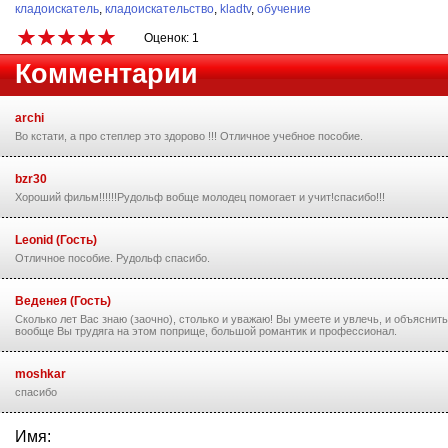
кладоискатель
,
кладоискательство
,
kladtv
,
обучение
Оценок: 1
Комментарии
archi
Во кстати, а про степлер это здорово !!! Отличное учебное пособие.
bzr30
Хороший фильм!!!!!!Рудольф вобще молодец помогает и учит!спасибо!!!
Leonid (Гость)
Отличное пособие. Рудольф спасибо.
Веденея (Гость)
Сколько лет Вас знаю (заочно), столько и уважаю! Вы умеете и увлечь, и объяснить
вообще Вы трудяга на этом поприще, большой романтик и профессионал.
moshkar
спасибо
Имя: