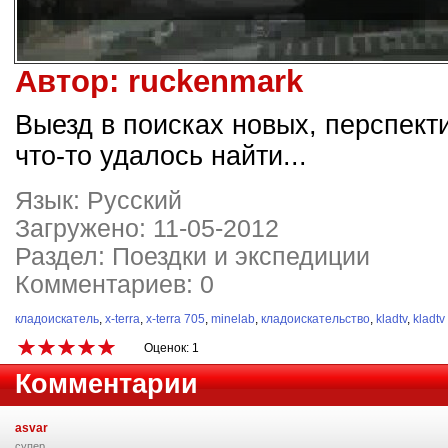
Автор:
ruckenmark
Выезд в поисках новых, перспекти
что-то удалось найти...
Язык: Русский
Загружено: 11-05-2012
Раздел: Поездки и экспедиции
Комментариев: 0
кладоискатель
,
x-terra
,
x-terra 705
,
minelab
,
кладоискательство
,
kladtv
,
kladtv
Оценок: 1
Комментарии
asvar
супер