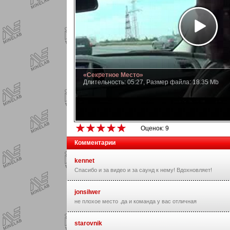
«Секретное Место»
Длительность: 05:27, Размер файла: 18.35 Mb
Оценок: 9
Комментарии
kennet
Спасибо и за видео и за саунд к нему! Вдохновляет!
jonsilwer
не плохое место .да и команда у вас отличная
starovnik