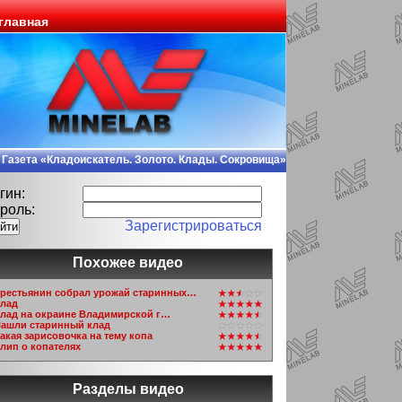
главная
Газета «Кладоискатель. Золото. Клады. Сокровища»
гин:
роль:
Зарегистрироваться
Похожее видео
рестьянин собрал урожай старинных…
лад
лад на окраине Владимирской г…
ашли старинный клад
акая зарисовочка на тему копа
лип о копателях
Разделы видео