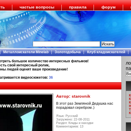
ить
частые вопросы
правила
форум
Металлоискатели Minelab
Золотодобыча
Клуб кладоискателей
отреть большое количество интересных фильмов!
ло
есть свой интересный ролик,
па
ионы людей оценят ваше произведение!
атривается видеосюжетов:
36
К
Автор:
starovnik
К
К
В этот раз Земляной Дедушка нас
Н
порадовал серебром..)
Т
К
Язык: Русский
Загружено: 22-08-2011
Раздел: Клады и находки
Комментариев: 13