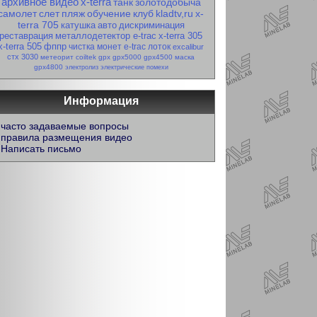
архивное видео
x-terra
танк
золотодобыча
самолет
слет
пляж
обучение
клуб
kladtv,ru
x-
terra 705
катушка
авто
дискриминация
реставрация
металлодетектор e-trac
x-terra 305
x-terra 505
фппр
чистка монет
e-trac
лоток
excalibur
стх 3030
метеорит
coiltek
gpx
gpx5000
gpx4500
маска
gpx4800
электролиз
электрические помехи
Информация
часто задаваемые вопросы
правила размещения видео
Написать письмо