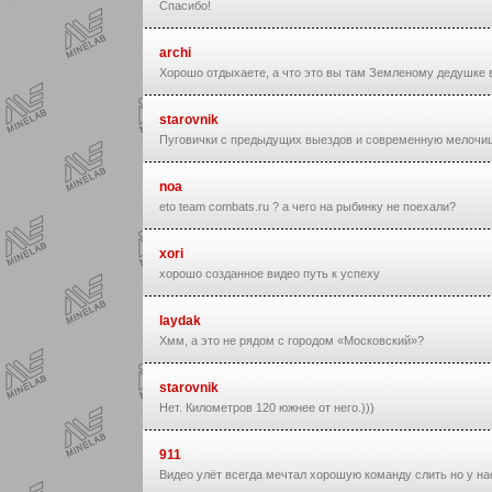
Спасибо!
archi
Хорошо отдыхаете, а что это вы там Земленому дедушке
starovnik
Пуговички с предыдущих выездов и современную мелочиш
noa
eto team combats.ru ? а чего на рыбинку не поехали?
xori
хорошо созданное видео путь к успеху
laydak
Хмм, а это не рядом с городом «Московский»?
starovnik
Нет. Километров 120 южнее от него.)))
911
Видео улёт всегда мечтал хорошую команду слить но у нас