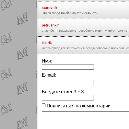
starovnik
Что за город такой? Может и есть кто?
petrushkih
спасибо !!!! вдохновляет оссобенно меня!! у меня тоже не
ildarik
места супер,как же хочеться лета,и побольше времени нах
Имя:
E-mail:
Введите ответ
3
+
8
:
Подписаться на комментарии