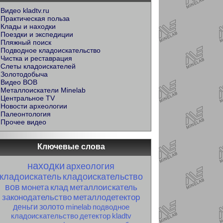
Видео kladtv.ru
Практическая польза
Клады и находки
Поездки и экспедиции
Пляжный поиск
Подводное кладоискательство
Чистка и реставрация
Слеты кладоискателей
Золотодобыча
Видео ВОВ
Металлоискатели Minelab
Центральное TV
Новости археологии
Палеонтология
Прочее видео
Ключевые слова
находки
археология
кладоискатель
кладоискательство
вов
монета
клад
металлоискатель
законодательство
металлодетектор
деньги
золото
minelab
подводное
кладоискательство
детектор
kladtv