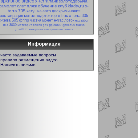
архивное видео
x-terra
танк
золотодобыча
самолет
слет
пляж
обучение
клуб
kladtv,ru
x-
terra 705
катушка
авто
дискриминация
реставрация
металлодетектор e-trac
x-terra 305
x-terra 505
фппр
чистка монет
e-trac
лоток
excalibur
стх 3030
метеорит
coiltek
gpx
gpx5000
gpx4500
маска
gpx4800
электролиз
электрические помехи
Информация
часто задаваемые вопросы
правила размещения видео
Написать письмо