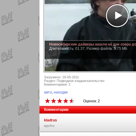
Новосибирские дайверы нашли на дне озера д
Длительность: 01:37, Размер файла: 5.75 Mb
Загружено: 19-05-2011
Раздел: Подводное кладоискательство
Комментариев: 2
авто
,
находки
Оценок: 2
Комментарии
kladrus
кру4то