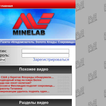
главная
Газета «Кладоискатель. Золото. Клады. Сокровища»
гин:
роль:
Зарегистрироваться
Похожее видео
 США у берегов Флориды обнаружили…
одводный клад на озере Белое
уда нас несет нелегкая?
оссия и Финляндия поделят сокровища…
расоты Титаника
мериканцам удалось поднять один…
Разделы видео