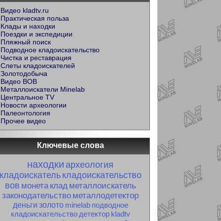
Видео kladtv.ru
Практическая польза
Клады и находки
Поездки и экспедиции
Пляжный поиск
Подводное кладоискательство
Чистка и реставрация
Слеты кладоискателей
Золотодобыча
Видео ВОВ
Металлоискатели Minelab
Центральное TV
Новости археологии
Палеонтология
Прочее видео
Ключевые слова
находки
археология
кладоискатель
кладоискательство
вов
монета
клад
металлоискатель
законодательство
металлодетектор
деньги
золото
minelab
подводное
кладоискательство
детектор
kladtv