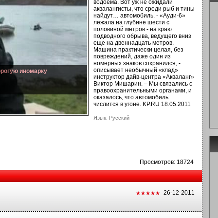
водоема. Вот уж не ожидали
аквалангисты, что среди рыб и тины
найдут… автомобиль. - «Ауди-6»
лежала на глубине шести с
половиной метров - на краю
подводного обрыва, ведущего вниз
еще на двеннадцать метров.
Машина практически целая, без
повреждений, даже один из
номерных знаков сохранился, -
описывает необычный «клад»
орогую иномарку
инструктор дайв-центра «Акваланг»
Виктор Мишарин. – Мы связались с
правоохранительными органами, и
оказалось, что автомобиль
числится в угоне. KP.RU 18.05.2011
Язык: Русский
Просмотров: 18724
26-12-2011