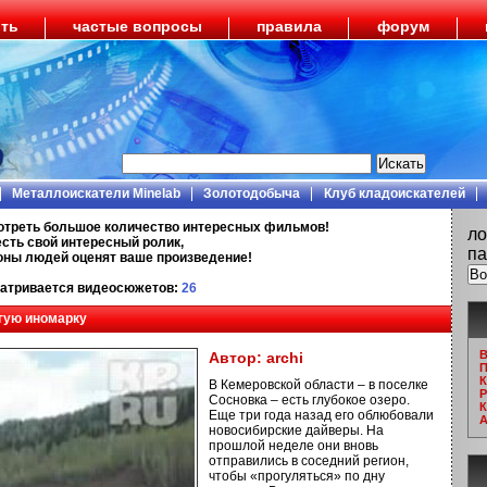
ить
частые вопросы
правила
форум
Металлоискатели Minelab
Золотодобыча
Клуб кладоискателей
отреть большое количество интересных фильмов!
ло
есть свой интересный ролик,
па
ионы людей оценят ваше произведение!
атривается видеосюжетов:
26
гую иномарку
В
Автор:
archi
П
К
В Кемеровской области – в поселке
Р
Сосновка – есть глубокое озеро.
К
Еще три года назад его облюбовали
А
новосибирские дайверы. На
прошлой неделе они вновь
отправились в соседний регион,
чтобы «прогуляться» по дну