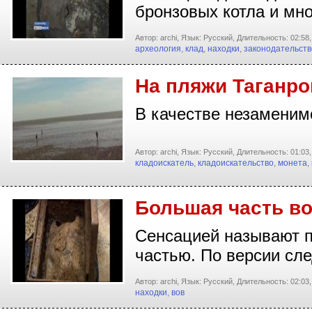
бронзовых котла и мн
Автор: archi,
Язык: Русский,
Длительность: 02:58,
археология
,
клад
,
находки
,
законодательств
На пляжи Таганро
В качестве незаменимо
Автор: archi,
Язык: Русский,
Длительность: 01:03,
кладоискатель
,
кладоискательство
,
монета
,
Большая часть в
Сенсацией называют п
частью. По версии сл
Автор: archi,
Язык: Русский,
Длительность: 02:03,
находки
,
вов