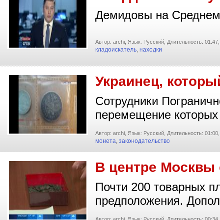
Демидовы на Среднем 
Автор: archi,
Язык: Русский,
Длительность: 01:47,
кладоискатель
,
находки
Украинец, которы
Сотрудники Пограничн
перемещение которых
Автор: archi,
Язык: Русский,
Длительность: 01:00,
монета
,
законодательство
В центре Москвы
Почти 200 товарных пл
предположения. Допо
Автор: archi,
Язык: Русский,
Длительность: 00:34,