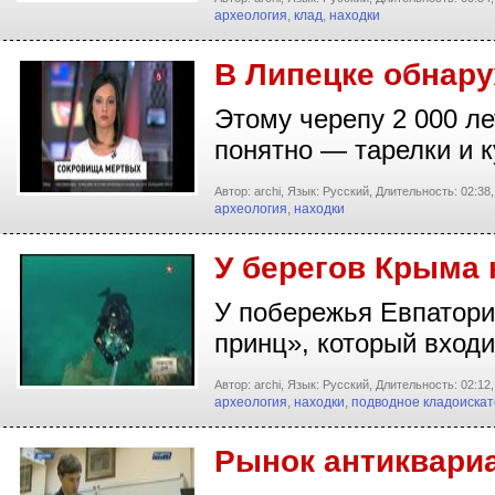
археология
,
клад
,
находки
В Липецке обнар
Этому черепу 2 000 л
понятно — тарелки и
Автор: archi,
Язык: Русский,
Длительность: 02:38,
археология
,
находки
У берегов Крыма
У побережья Евпатории
принц», который вход
Автор: archi,
Язык: Русский,
Длительность: 02:12,
археология
,
находки
,
подводное кладоискат
Рынок антиквари