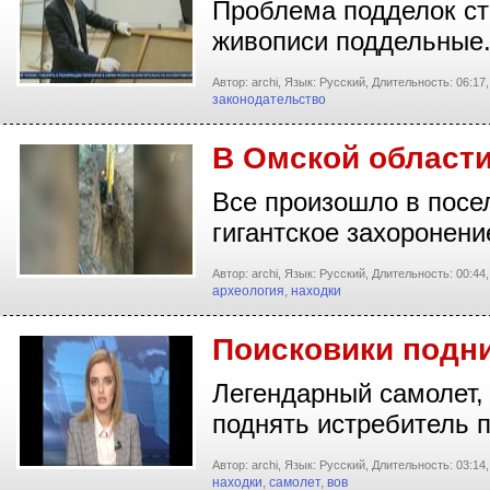
Проблема подделок ст
живописи поддельные
Автор: archi,
Язык: Русский,
Длительность: 06:17,
законодательство
В Омской област
Все произошло в посе
гигантское захоронен
Автор: archi,
Язык: Русский,
Длительность: 00:44,
археология
,
находки
Поисковики подни
Легендарный самолет, 
поднять истребитель 
Автор: archi,
Язык: Русский,
Длительность: 03:14,
находки
,
самолет
,
вов