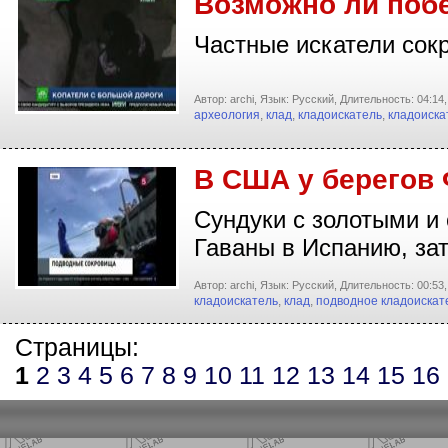
Возможно ли побе
Частные искатели сокр
Автор: archi,
Язык: Русский,
Длительность: 04:14,
археология
,
клад
,
кладоискатель
,
кладоиска
В США у берегов
Сундуки с золотыми и 
Гаваны в Испанию, з
Автор: archi,
Язык: Русский,
Длительность: 00:53,
кладоискатель
,
клад
,
подводное кладоискат
Страницы:
1
2
3
4
5
6
7
8
9
10
11
12
13
14
15
16