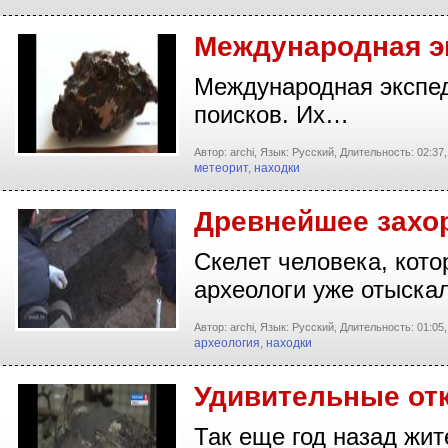
Международная э
Международная экспеди
поисков. Их…
Автор: archi,
Язык: Русский,
Длительность: 02:37,
метеорит
,
находки
Древнейшее захор
Скелет человека, кот
археологи уже отыск
Автор: archi,
Язык: Русский,
Длительность: 01:05,
археология
,
находки
Удивительные от
Так еще год назад жи