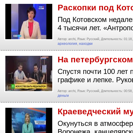
Раскопки под Кот
Под Котовском недалек
4 тысячи лет. «Антро
Автор: archi,
Язык: Русский,
Длительность: 01:18,
археология
,
находки
На петербургском
Спустя почти 100 лет 
графике и лепке. Рук
Автор: archi,
Язык: Русский,
Длительность: 00:58,
деньги
Краеведческий му
Окунуться в атмосфер
Воронежа, канцелярс